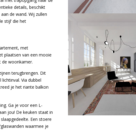
 hal met trapopgang naar de
tieke details, beschikt
aan de wand. Wij zullen
stijl’ die het
ppartement, met
 het plaatsen van een mooie
met de woonkamer.
zijnen terugbrengen. Dit
lichtinval. Via dubbel
eed je het riante balkon
ng. Ga je voor een L-
aan jou! De keuken staat in
 slaapgedeelte. Een stoere
al-/glaswanden waarmee je