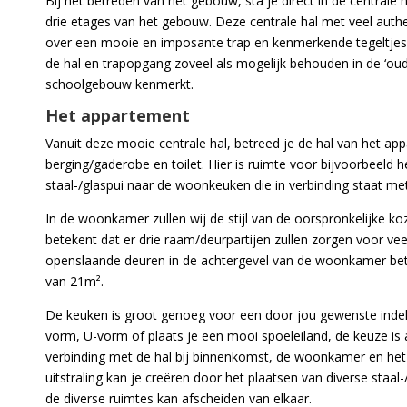
Bij het betreden van het gebouw, sta je direct in de centrale
drie etages van het gebouw. Deze centrale hal met veel authen
over een mooie en imposante trap en kenmerkende tegeltjes 
de hal en trapopgang zoveel als mogelijk behouden in de ‘oude 
schoolgebouw kenmerkt.
Het appartement
Vanuit deze mooie centrale hal, betreed je de hal van het a
berging/gaderobe en toilet. Hier is ruimte voor bijvoorbeeld
staal-/glaspui naar de woonkeuken die in verbinding staat 
In de woonkamer zullen wij de stijl van de oorspronkelijke ko
betekent dat er drie raam/deurpartijen zullen zorgen voor veel 
openslaande deuren in de achtergevel van de woonkamer betr
van 21m².
De keuken is groot genoeg voor een door jou gewenste indeli
vorm, U-vorm of plaats je een mooi spoeleiland, de keuze is 
verbinding met de hal bij binnenkomst, de woonkamer en het
uitstraling kan je creëren door het plaatsen van diverse sta
de diverse ruimtes kan afscheiden van elkaar.