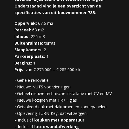
Onderstaand vind je een overzicht van de
specificaties van dit bouwnummer 78B:
Oppervlak:
67,6 m2
Perceel:
63 m2
Inhoud:
226 m3
Buitenruimte:
terras
Slaapkamers:
2
Parkeerplaats:
1
Berging:
1
Prijs:
van € 275.000 – € 285.000 k.k.
• Gehele renovatie
• Nieuwe NUTS voorzieningen
• Geheel nieuwe technische installatie met CV en MV
• Nieuwe kozijnen met HR++ glas
• Geïsoleerd dak met dakramen en zonnepanelen
• Oplevering TURN-Key, dat wil zeggen:
– Inclusief
keuken met apparatuur
– Inclusief
latex wandafwerking